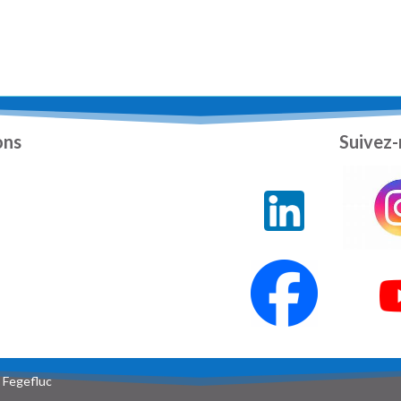
ons
Suivez-
Fegefluc